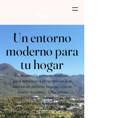
Un entorno
moderno para
tu hogar
Un desarrollo privado diseñado
para satisfacer a propietarios que
buscan un entorno seguro, con un
diseño moderno. Ofrecemos
modelos únicos, construidos con
materiales de la más alta calidad.
La amplitud y la inteligente
distribución de los espacios