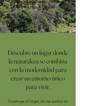
garantizan comodidad y armonía
para toda la familia.
Descubre un lugar donde
la naturaleza se combina
con la modernidad para
crear un entorno único
para vivir.
Construye el hogar de tus sueños en